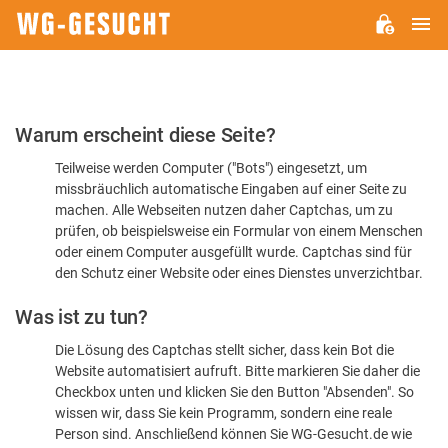
H
WG-
GESUCHT.DE
Bitte
Warum erscheint diese Seite?
bestätigen
Teilweise werden Computer ("Bots") eingesetzt, um
Sie,
missbräuchlich automatische Eingaben auf einer Seite zu
dass
machen. Alle Webseiten nutzen daher Captchas, um zu
Sie
prüfen, ob beispielsweise ein Formular von einem Menschen
oder einem Computer ausgefüllt wurde. Captchas sind für
ein
den Schutz einer Website oder eines Dienstes unverzichtbar.
Mensch
Was ist zu tun?
sind
Die Lösung des Captchas stellt sicher, dass kein Bot die
Website automatisiert aufruft. Bitte markieren Sie daher die
Checkbox unten und klicken Sie den Button "Absenden". So
wissen wir, dass Sie kein Programm, sondern eine reale
Person sind. Anschließend können Sie WG-Gesucht.de wie