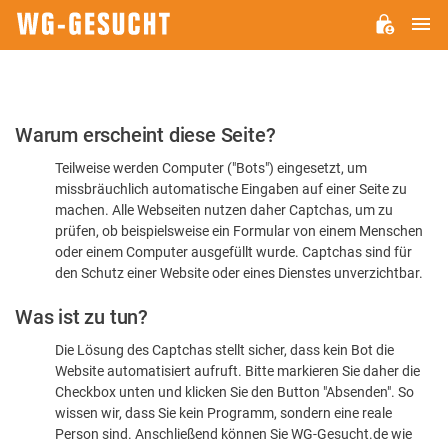
H
WG-
GESUCHT.DE
Bitte
Warum erscheint diese Seite?
bestätigen
Teilweise werden Computer ("Bots") eingesetzt, um
Sie,
missbräuchlich automatische Eingaben auf einer Seite zu
dass
machen. Alle Webseiten nutzen daher Captchas, um zu
Sie
prüfen, ob beispielsweise ein Formular von einem Menschen
oder einem Computer ausgefüllt wurde. Captchas sind für
ein
den Schutz einer Website oder eines Dienstes unverzichtbar.
Mensch
Was ist zu tun?
sind
Die Lösung des Captchas stellt sicher, dass kein Bot die
Website automatisiert aufruft. Bitte markieren Sie daher die
Checkbox unten und klicken Sie den Button "Absenden". So
wissen wir, dass Sie kein Programm, sondern eine reale
Person sind. Anschließend können Sie WG-Gesucht.de wie