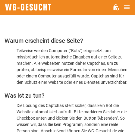
H
WG-
GESUCHT.DE
Bitte
Warum erscheint diese Seite?
bestätigen
Teilweise werden Computer ("Bots") eingesetzt, um
Sie,
missbräuchlich automatische Eingaben auf einer Seite zu
dass
machen. Alle Webseiten nutzen daher Captchas, um zu
Sie
prüfen, ob beispielsweise ein Formular von einem Menschen
oder einem Computer ausgefüllt wurde. Captchas sind für
ein
den Schutz einer Website oder eines Dienstes unverzichtbar.
Mensch
Was ist zu tun?
sind
Die Lösung des Captchas stellt sicher, dass kein Bot die
Website automatisiert aufruft. Bitte markieren Sie daher die
Checkbox unten und klicken Sie den Button "Absenden". So
wissen wir, dass Sie kein Programm, sondern eine reale
Person sind. Anschließend können Sie WG-Gesucht.de wie