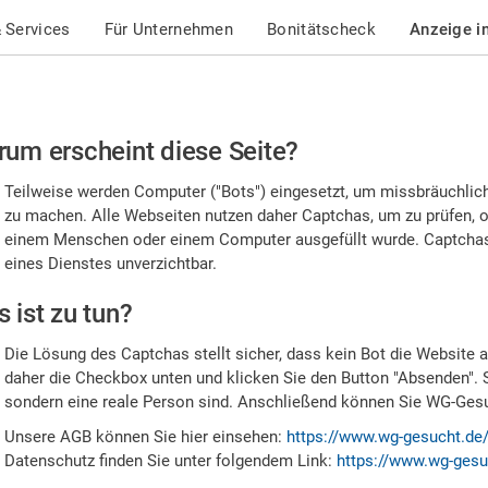
 Services
Für Unternehmen
Bonitätscheck
Anzeige i
te
um erscheint diese Seite?
stätigen
Teilweise werden Computer ("Bots") eingesetzt, um missbräuchlic
,
zu machen. Alle Webseiten nutzen daher Captchas, um zu prüfen, o
einem Menschen oder einem Computer ausgefüllt wurde. Captchas 
ss
eines Dienstes unverzichtbar.
e
 ist zu tun?
n
Die Lösung des Captchas stellt sicher, dass kein Bot die Website au
nsch
daher die Checkbox unten und klicken Sie den Button "Absenden". 
sondern eine reale Person sind. Anschließend können Sie WG-Gesuc
nd
Unsere AGB können Sie hier einsehen:
https://www.wg-gesucht.de
Datenschutz finden Sie unter folgendem Link:
https://www.wg-gesu