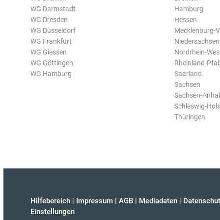
WG Darmstadt
Hamburg
WG Dresden
Hessen
WG Düsseldorf
Mecklenburg-
WG Frankfurt
Niedersachsen
WG Giessen
Nordrhein-Wes
WG Göttingen
Rheinland-Pfal
WG Hamburg
Saarland
Sachsen
Sachsen-Anhal
Schleswig-Hols
Thüringen
Hilfebereich
|
Impressum
|
AGB
|
Mediadaten
|
Datenschut
Einstellungen