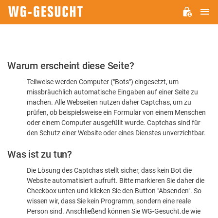
H
WG-
GESUCHT.DE
Bitte
Warum erscheint diese Seite?
bestätigen
Teilweise werden Computer ("Bots") eingesetzt, um
Sie,
missbräuchlich automatische Eingaben auf einer Seite zu
dass
machen. Alle Webseiten nutzen daher Captchas, um zu
Sie
prüfen, ob beispielsweise ein Formular von einem Menschen
oder einem Computer ausgefüllt wurde. Captchas sind für
ein
den Schutz einer Website oder eines Dienstes unverzichtbar.
Mensch
Was ist zu tun?
sind
Die Lösung des Captchas stellt sicher, dass kein Bot die
Website automatisiert aufruft. Bitte markieren Sie daher die
Checkbox unten und klicken Sie den Button "Absenden". So
wissen wir, dass Sie kein Programm, sondern eine reale
Person sind. Anschließend können Sie WG-Gesucht.de wie