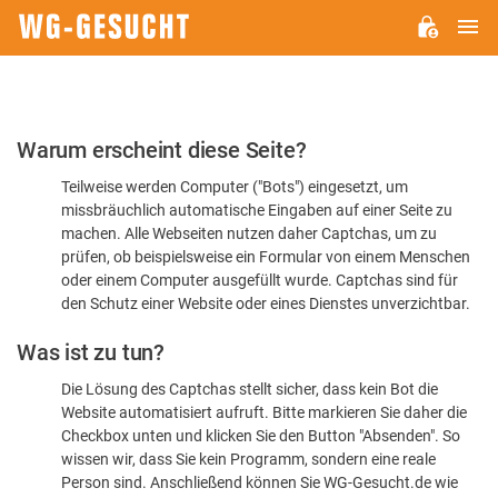
H
WG-
GESUCHT.DE
Bitte
Warum erscheint diese Seite?
bestätigen
Teilweise werden Computer ("Bots") eingesetzt, um
Sie,
missbräuchlich automatische Eingaben auf einer Seite zu
dass
machen. Alle Webseiten nutzen daher Captchas, um zu
Sie
prüfen, ob beispielsweise ein Formular von einem Menschen
oder einem Computer ausgefüllt wurde. Captchas sind für
ein
den Schutz einer Website oder eines Dienstes unverzichtbar.
Mensch
Was ist zu tun?
sind
Die Lösung des Captchas stellt sicher, dass kein Bot die
Website automatisiert aufruft. Bitte markieren Sie daher die
Checkbox unten und klicken Sie den Button "Absenden". So
wissen wir, dass Sie kein Programm, sondern eine reale
Person sind. Anschließend können Sie WG-Gesucht.de wie