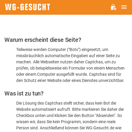
H
WG-
GESUCHT.DE
Bitte
Warum erscheint diese Seite?
bestätigen
Teilweise werden Computer ("Bots") eingesetzt, um
Sie,
missbräuchlich automatische Eingaben auf einer Seite zu
dass
machen. Alle Webseiten nutzen daher Captchas, um zu
Sie
prüfen, ob beispielsweise ein Formular von einem Menschen
oder einem Computer ausgefüllt wurde. Captchas sind für
ein
den Schutz einer Website oder eines Dienstes unverzichtbar.
Mensch
Was ist zu tun?
sind
Die Lösung des Captchas stellt sicher, dass kein Bot die
Website automatisiert aufruft. Bitte markieren Sie daher die
Checkbox unten und klicken Sie den Button "Absenden". So
wissen wir, dass Sie kein Programm, sondern eine reale
Person sind. Anschließend können Sie WG-Gesucht.de wie