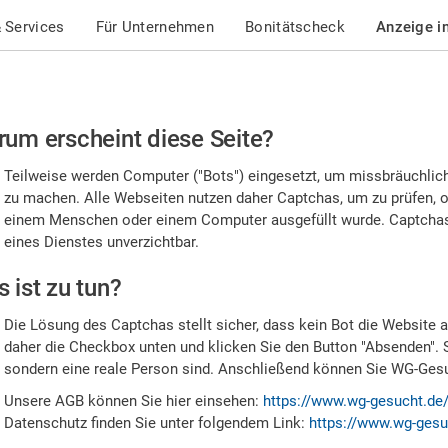
 Services
Für Unternehmen
Bonitätscheck
Anzeige i
te
um erscheint diese Seite?
stätigen
Teilweise werden Computer ("Bots") eingesetzt, um missbräuchlic
,
zu machen. Alle Webseiten nutzen daher Captchas, um zu prüfen, o
einem Menschen oder einem Computer ausgefüllt wurde. Captchas 
ss
eines Dienstes unverzichtbar.
e
 ist zu tun?
n
Die Lösung des Captchas stellt sicher, dass kein Bot die Website au
nsch
daher die Checkbox unten und klicken Sie den Button "Absenden". 
sondern eine reale Person sind. Anschließend können Sie WG-Gesuc
nd
Unsere AGB können Sie hier einsehen:
https://www.wg-gesucht.de
Datenschutz finden Sie unter folgendem Link:
https://www.wg-gesu