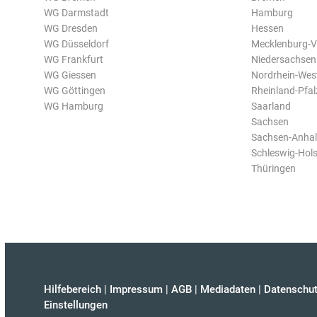
WG Darmstadt
Hamburg
WG Dresden
Hessen
WG Düsseldorf
Mecklenburg-
WG Frankfurt
Niedersachsen
WG Giessen
Nordrhein-Wes
WG Göttingen
Rheinland-Pfal
WG Hamburg
Saarland
Sachsen
Sachsen-Anhal
Schleswig-Hols
Thüringen
Hilfebereich
|
Impressum
|
AGB
|
Mediadaten
|
Datenschut
Einstellungen