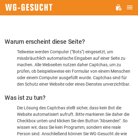
H
WG-
GESUCHT.DE
Bitte
Warum erscheint diese Seite?
bestätigen
Teilweise werden Computer ("Bots") eingesetzt, um
Sie,
missbräuchlich automatische Eingaben auf einer Seite zu
dass
machen. Alle Webseiten nutzen daher Captchas, um zu
Sie
prüfen, ob beispielsweise ein Formular von einem Menschen
oder einem Computer ausgefüllt wurde. Captchas sind für
ein
den Schutz einer Website oder eines Dienstes unverzichtbar.
Mensch
Was ist zu tun?
sind
Die Lösung des Captchas stellt sicher, dass kein Bot die
Website automatisiert aufruft. Bitte markieren Sie daher die
Checkbox unten und klicken Sie den Button "Absenden". So
wissen wir, dass Sie kein Programm, sondern eine reale
Person sind. Anschließend können Sie WG-Gesucht.de wie