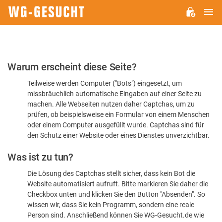
H
WG-
GESUCHT.DE
Bitte
Warum erscheint diese Seite?
bestätigen
Teilweise werden Computer ("Bots") eingesetzt, um
Sie,
missbräuchlich automatische Eingaben auf einer Seite zu
dass
machen. Alle Webseiten nutzen daher Captchas, um zu
Sie
prüfen, ob beispielsweise ein Formular von einem Menschen
oder einem Computer ausgefüllt wurde. Captchas sind für
ein
den Schutz einer Website oder eines Dienstes unverzichtbar.
Mensch
Was ist zu tun?
sind
Die Lösung des Captchas stellt sicher, dass kein Bot die
Website automatisiert aufruft. Bitte markieren Sie daher die
Checkbox unten und klicken Sie den Button "Absenden". So
wissen wir, dass Sie kein Programm, sondern eine reale
Person sind. Anschließend können Sie WG-Gesucht.de wie