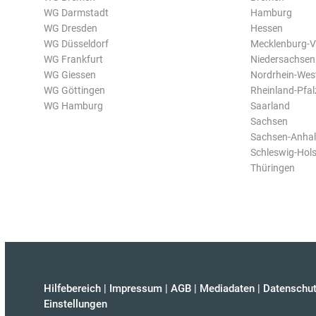
WG Darmstadt
Hamburg
WG Dresden
Hessen
WG Düsseldorf
Mecklenburg-
WG Frankfurt
Niedersachsen
WG Giessen
Nordrhein-Wes
WG Göttingen
Rheinland-Pfal
WG Hamburg
Saarland
Sachsen
Sachsen-Anhal
Schleswig-Hols
Thüringen
Hilfebereich
|
Impressum
|
AGB
|
Mediadaten
|
Datenschut
Einstellungen