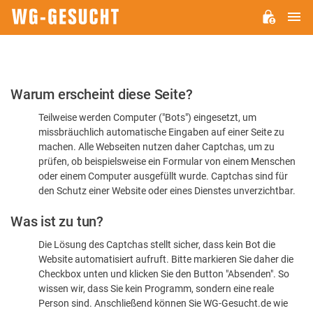
H
WG-
GESUCHT.DE
Bitte
Warum erscheint diese Seite?
bestätigen
Teilweise werden Computer ("Bots") eingesetzt, um
Sie,
missbräuchlich automatische Eingaben auf einer Seite zu
dass
machen. Alle Webseiten nutzen daher Captchas, um zu
Sie
prüfen, ob beispielsweise ein Formular von einem Menschen
oder einem Computer ausgefüllt wurde. Captchas sind für
ein
den Schutz einer Website oder eines Dienstes unverzichtbar.
Mensch
Was ist zu tun?
sind
Die Lösung des Captchas stellt sicher, dass kein Bot die
Website automatisiert aufruft. Bitte markieren Sie daher die
Checkbox unten und klicken Sie den Button "Absenden". So
wissen wir, dass Sie kein Programm, sondern eine reale
Person sind. Anschließend können Sie WG-Gesucht.de wie