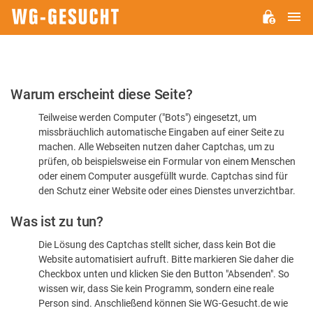
H
WG-
GESUCHT.DE
Bitte
Warum erscheint diese Seite?
bestätigen
Teilweise werden Computer ("Bots") eingesetzt, um
Sie,
missbräuchlich automatische Eingaben auf einer Seite zu
dass
machen. Alle Webseiten nutzen daher Captchas, um zu
Sie
prüfen, ob beispielsweise ein Formular von einem Menschen
oder einem Computer ausgefüllt wurde. Captchas sind für
ein
den Schutz einer Website oder eines Dienstes unverzichtbar.
Mensch
Was ist zu tun?
sind
Die Lösung des Captchas stellt sicher, dass kein Bot die
Website automatisiert aufruft. Bitte markieren Sie daher die
Checkbox unten und klicken Sie den Button "Absenden". So
wissen wir, dass Sie kein Programm, sondern eine reale
Person sind. Anschließend können Sie WG-Gesucht.de wie