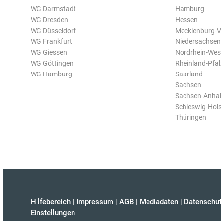
WG Darmstadt
Hamburg
WG Dresden
Hessen
WG Düsseldorf
Mecklenburg-
WG Frankfurt
Niedersachsen
WG Giessen
Nordrhein-Wes
WG Göttingen
Rheinland-Pfal
WG Hamburg
Saarland
Sachsen
Sachsen-Anhal
Schleswig-Hols
Thüringen
Hilfebereich
|
Impressum
|
AGB
|
Mediadaten
|
Datenschut
Einstellungen