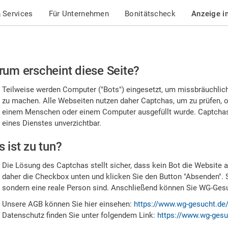
 Services
Für Unternehmen
Bonitätscheck
Anzeige i
te
um erscheint diese Seite?
stätigen
Teilweise werden Computer ("Bots") eingesetzt, um missbräuchlic
,
zu machen. Alle Webseiten nutzen daher Captchas, um zu prüfen, o
einem Menschen oder einem Computer ausgefüllt wurde. Captchas 
ss
eines Dienstes unverzichtbar.
e
 ist zu tun?
n
Die Lösung des Captchas stellt sicher, dass kein Bot die Website au
nsch
daher die Checkbox unten und klicken Sie den Button "Absenden". 
sondern eine reale Person sind. Anschließend können Sie WG-Gesuc
nd
Unsere AGB können Sie hier einsehen:
https://www.wg-gesucht.de
Datenschutz finden Sie unter folgendem Link:
https://www.wg-gesu