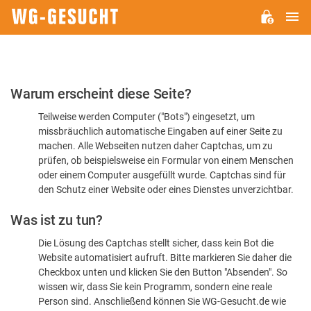
H
WG-
GESUCHT.DE
Bitte
Warum erscheint diese Seite?
bestätigen
Teilweise werden Computer ("Bots") eingesetzt, um
Sie,
missbräuchlich automatische Eingaben auf einer Seite zu
dass
machen. Alle Webseiten nutzen daher Captchas, um zu
Sie
prüfen, ob beispielsweise ein Formular von einem Menschen
oder einem Computer ausgefüllt wurde. Captchas sind für
ein
den Schutz einer Website oder eines Dienstes unverzichtbar.
Mensch
Was ist zu tun?
sind
Die Lösung des Captchas stellt sicher, dass kein Bot die
Website automatisiert aufruft. Bitte markieren Sie daher die
Checkbox unten und klicken Sie den Button "Absenden". So
wissen wir, dass Sie kein Programm, sondern eine reale
Person sind. Anschließend können Sie WG-Gesucht.de wie