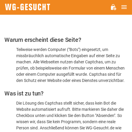
H
WG-
GESUCHT.DE
Bitte
Warum erscheint diese Seite?
bestätigen
Teilweise werden Computer ("Bots") eingesetzt, um
Sie,
missbräuchlich automatische Eingaben auf einer Seite zu
dass
machen. Alle Webseiten nutzen daher Captchas, um zu
Sie
prüfen, ob beispielsweise ein Formular von einem Menschen
oder einem Computer ausgefüllt wurde. Captchas sind für
ein
den Schutz einer Website oder eines Dienstes unverzichtbar.
Mensch
Was ist zu tun?
sind
Die Lösung des Captchas stellt sicher, dass kein Bot die
Website automatisiert aufruft. Bitte markieren Sie daher die
Checkbox unten und klicken Sie den Button "Absenden". So
wissen wir, dass Sie kein Programm, sondern eine reale
Person sind. Anschließend können Sie WG-Gesucht.de wie