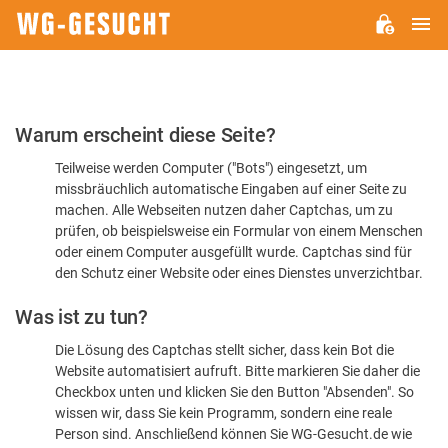
H
WG-
GESUCHT.DE
Bitte
Warum erscheint diese Seite?
bestätigen
Teilweise werden Computer ("Bots") eingesetzt, um
Sie,
missbräuchlich automatische Eingaben auf einer Seite zu
dass
machen. Alle Webseiten nutzen daher Captchas, um zu
Sie
prüfen, ob beispielsweise ein Formular von einem Menschen
oder einem Computer ausgefüllt wurde. Captchas sind für
ein
den Schutz einer Website oder eines Dienstes unverzichtbar.
Mensch
Was ist zu tun?
sind
Die Lösung des Captchas stellt sicher, dass kein Bot die
Website automatisiert aufruft. Bitte markieren Sie daher die
Checkbox unten und klicken Sie den Button "Absenden". So
wissen wir, dass Sie kein Programm, sondern eine reale
Person sind. Anschließend können Sie WG-Gesucht.de wie