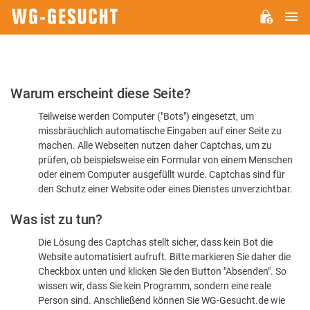
H
WG-
GESUCHT.DE
Bitte
Warum erscheint diese Seite?
bestätigen
Teilweise werden Computer ("Bots") eingesetzt, um
Sie,
missbräuchlich automatische Eingaben auf einer Seite zu
dass
machen. Alle Webseiten nutzen daher Captchas, um zu
Sie
prüfen, ob beispielsweise ein Formular von einem Menschen
oder einem Computer ausgefüllt wurde. Captchas sind für
ein
den Schutz einer Website oder eines Dienstes unverzichtbar.
Mensch
Was ist zu tun?
sind
Die Lösung des Captchas stellt sicher, dass kein Bot die
Website automatisiert aufruft. Bitte markieren Sie daher die
Checkbox unten und klicken Sie den Button "Absenden". So
wissen wir, dass Sie kein Programm, sondern eine reale
Person sind. Anschließend können Sie WG-Gesucht.de wie