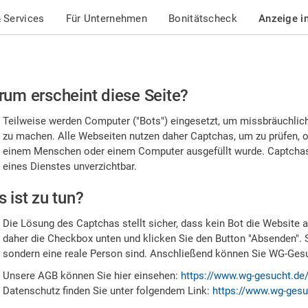
 Services
Für Unternehmen
Bonitätscheck
Anzeige i
te
um erscheint diese Seite?
stätigen
Teilweise werden Computer ("Bots") eingesetzt, um missbräuchlic
,
zu machen. Alle Webseiten nutzen daher Captchas, um zu prüfen, o
einem Menschen oder einem Computer ausgefüllt wurde. Captchas 
ss
eines Dienstes unverzichtbar.
e
 ist zu tun?
n
Die Lösung des Captchas stellt sicher, dass kein Bot die Website au
nsch
daher die Checkbox unten und klicken Sie den Button "Absenden". 
sondern eine reale Person sind. Anschließend können Sie WG-Gesuc
nd
Unsere AGB können Sie hier einsehen:
https://www.wg-gesucht.de
Datenschutz finden Sie unter folgendem Link:
https://www.wg-gesu