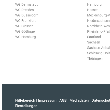
WG Darmstadt
Hamburg
WG Dresden
Hessen
WG Düsseldorf
Mecklenburg-
WG Frankfurt
Niedersachsen
WG Giessen
Nordrhein-Wes
WG Göttingen
Rheinland-Pfal
WG Hamburg
Saarland
Sachsen
Sachsen-Anhal
Schleswig-Hols
Thüringen
Hilfebereich
|
Impressum
|
AGB
|
Mediadaten
|
Datenschut
Einstellungen