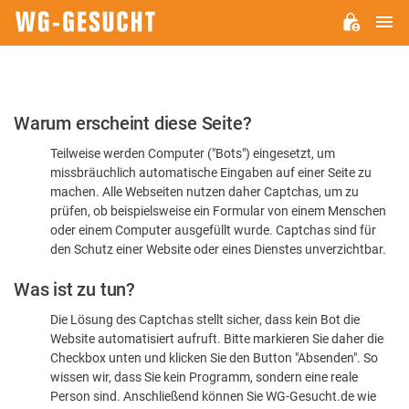
H
WG-
GESUCHT.DE
Bitte
Warum erscheint diese Seite?
bestätigen
Teilweise werden Computer ("Bots") eingesetzt, um
Sie,
missbräuchlich automatische Eingaben auf einer Seite zu
dass
machen. Alle Webseiten nutzen daher Captchas, um zu
Sie
prüfen, ob beispielsweise ein Formular von einem Menschen
oder einem Computer ausgefüllt wurde. Captchas sind für
ein
den Schutz einer Website oder eines Dienstes unverzichtbar.
Mensch
Was ist zu tun?
sind
Die Lösung des Captchas stellt sicher, dass kein Bot die
Website automatisiert aufruft. Bitte markieren Sie daher die
Checkbox unten und klicken Sie den Button "Absenden". So
wissen wir, dass Sie kein Programm, sondern eine reale
Person sind. Anschließend können Sie WG-Gesucht.de wie