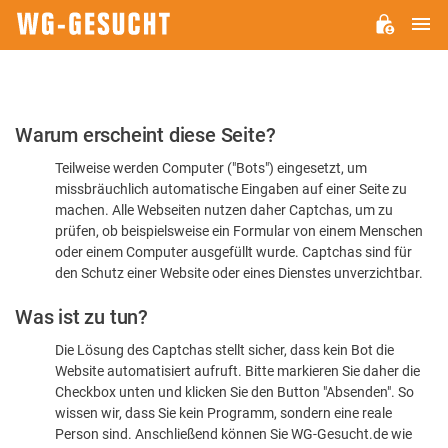
H
WG-
GESUCHT.DE
Bitte
Warum erscheint diese Seite?
bestätigen
Teilweise werden Computer ("Bots") eingesetzt, um
Sie,
missbräuchlich automatische Eingaben auf einer Seite zu
dass
machen. Alle Webseiten nutzen daher Captchas, um zu
Sie
prüfen, ob beispielsweise ein Formular von einem Menschen
oder einem Computer ausgefüllt wurde. Captchas sind für
ein
den Schutz einer Website oder eines Dienstes unverzichtbar.
Mensch
Was ist zu tun?
sind
Die Lösung des Captchas stellt sicher, dass kein Bot die
Website automatisiert aufruft. Bitte markieren Sie daher die
Checkbox unten und klicken Sie den Button "Absenden". So
wissen wir, dass Sie kein Programm, sondern eine reale
Person sind. Anschließend können Sie WG-Gesucht.de wie