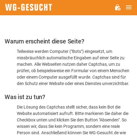
H
WG-
GESUCHT.DE
Bitte
Warum erscheint diese Seite?
bestätigen
Teilweise werden Computer ("Bots") eingesetzt, um
Sie,
missbräuchlich automatische Eingaben auf einer Seite zu
dass
machen. Alle Webseiten nutzen daher Captchas, um zu
Sie
prüfen, ob beispielsweise ein Formular von einem Menschen
oder einem Computer ausgefüllt wurde. Captchas sind für
ein
den Schutz einer Website oder eines Dienstes unverzichtbar.
Mensch
Was ist zu tun?
sind
Die Lösung des Captchas stellt sicher, dass kein Bot die
Website automatisiert aufruft. Bitte markieren Sie daher die
Checkbox unten und klicken Sie den Button "Absenden". So
wissen wir, dass Sie kein Programm, sondern eine reale
Person sind. Anschließend können Sie WG-Gesucht.de wie