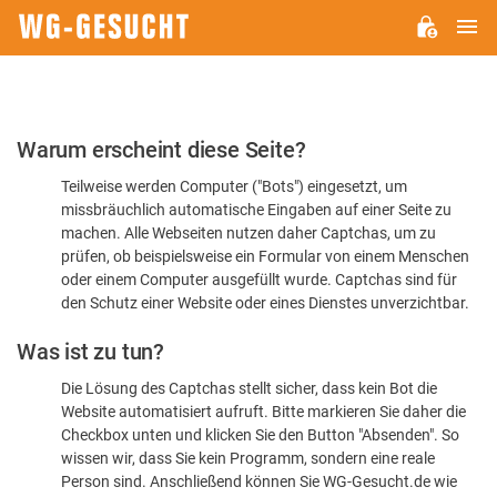
H
WG-
GESUCHT.DE
Bitte
Warum erscheint diese Seite?
bestätigen
Teilweise werden Computer ("Bots") eingesetzt, um
Sie,
missbräuchlich automatische Eingaben auf einer Seite zu
dass
machen. Alle Webseiten nutzen daher Captchas, um zu
Sie
prüfen, ob beispielsweise ein Formular von einem Menschen
oder einem Computer ausgefüllt wurde. Captchas sind für
ein
den Schutz einer Website oder eines Dienstes unverzichtbar.
Mensch
Was ist zu tun?
sind
Die Lösung des Captchas stellt sicher, dass kein Bot die
Website automatisiert aufruft. Bitte markieren Sie daher die
Checkbox unten und klicken Sie den Button "Absenden". So
wissen wir, dass Sie kein Programm, sondern eine reale
Person sind. Anschließend können Sie WG-Gesucht.de wie