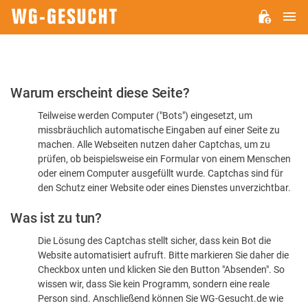
H
WG-
GESUCHT.DE
Bitte
Warum erscheint diese Seite?
bestätigen
Teilweise werden Computer ("Bots") eingesetzt, um
Sie,
missbräuchlich automatische Eingaben auf einer Seite zu
dass
machen. Alle Webseiten nutzen daher Captchas, um zu
Sie
prüfen, ob beispielsweise ein Formular von einem Menschen
oder einem Computer ausgefüllt wurde. Captchas sind für
ein
den Schutz einer Website oder eines Dienstes unverzichtbar.
Mensch
Was ist zu tun?
sind
Die Lösung des Captchas stellt sicher, dass kein Bot die
Website automatisiert aufruft. Bitte markieren Sie daher die
Checkbox unten und klicken Sie den Button "Absenden". So
wissen wir, dass Sie kein Programm, sondern eine reale
Person sind. Anschließend können Sie WG-Gesucht.de wie