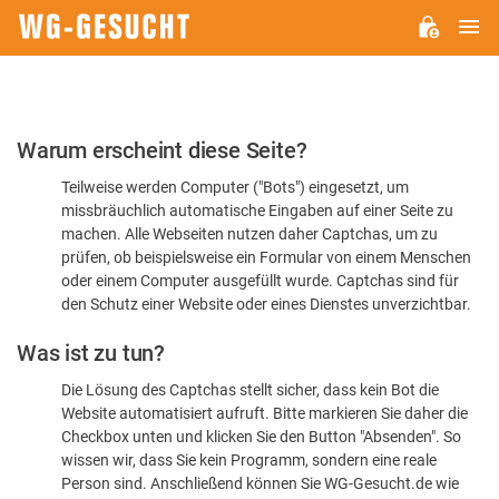
H
WG-
GESUCHT.DE
Bitte
Warum erscheint diese Seite?
bestätigen
Teilweise werden Computer ("Bots") eingesetzt, um
Sie,
missbräuchlich automatische Eingaben auf einer Seite zu
dass
machen. Alle Webseiten nutzen daher Captchas, um zu
Sie
prüfen, ob beispielsweise ein Formular von einem Menschen
oder einem Computer ausgefüllt wurde. Captchas sind für
ein
den Schutz einer Website oder eines Dienstes unverzichtbar.
Mensch
Was ist zu tun?
sind
Die Lösung des Captchas stellt sicher, dass kein Bot die
Website automatisiert aufruft. Bitte markieren Sie daher die
Checkbox unten und klicken Sie den Button "Absenden". So
wissen wir, dass Sie kein Programm, sondern eine reale
Person sind. Anschließend können Sie WG-Gesucht.de wie