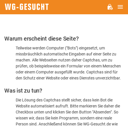
H
WG-
GESUCHT.DE
Bitte
Warum erscheint diese Seite?
bestätigen
Teilweise werden Computer ("Bots") eingesetzt, um
Sie,
missbräuchlich automatische Eingaben auf einer Seite zu
dass
machen. Alle Webseiten nutzen daher Captchas, um zu
Sie
prüfen, ob beispielsweise ein Formular von einem Menschen
oder einem Computer ausgefüllt wurde. Captchas sind für
ein
den Schutz einer Website oder eines Dienstes unverzichtbar.
Mensch
Was ist zu tun?
sind
Die Lösung des Captchas stellt sicher, dass kein Bot die
Website automatisiert aufruft. Bitte markieren Sie daher die
Checkbox unten und klicken Sie den Button "Absenden". So
wissen wir, dass Sie kein Programm, sondern eine reale
Person sind. Anschließend können Sie WG-Gesucht.de wie