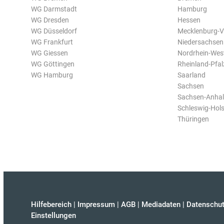
WG Darmstadt
Hamburg
WG Dresden
Hessen
WG Düsseldorf
Mecklenburg-
WG Frankfurt
Niedersachsen
WG Giessen
Nordrhein-Wes
WG Göttingen
Rheinland-Pfal
WG Hamburg
Saarland
Sachsen
Sachsen-Anhal
Schleswig-Hols
Thüringen
Hilfebereich
|
Impressum
|
AGB
|
Mediadaten
|
Datenschut
Einstellungen