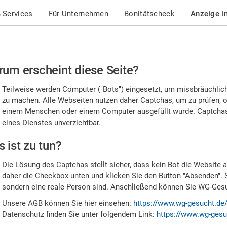
 Services
Für Unternehmen
Bonitätscheck
Anzeige i
te
um erscheint diese Seite?
stätigen
Teilweise werden Computer ("Bots") eingesetzt, um missbräuchlic
,
zu machen. Alle Webseiten nutzen daher Captchas, um zu prüfen, o
einem Menschen oder einem Computer ausgefüllt wurde. Captchas 
ss
eines Dienstes unverzichtbar.
e
 ist zu tun?
n
Die Lösung des Captchas stellt sicher, dass kein Bot die Website au
nsch
daher die Checkbox unten und klicken Sie den Button "Absenden". 
sondern eine reale Person sind. Anschließend können Sie WG-Gesuc
nd
Unsere AGB können Sie hier einsehen:
https://www.wg-gesucht.de
Datenschutz finden Sie unter folgendem Link:
https://www.wg-gesu