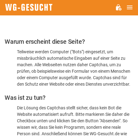
H
WG-
GESUCHT.DE
Bitte
Warum erscheint diese Seite?
bestätigen
Teilweise werden Computer ("Bots") eingesetzt, um
Sie,
missbräuchlich automatische Eingaben auf einer Seite zu
dass
machen. Alle Webseiten nutzen daher Captchas, um zu
Sie
prüfen, ob beispielsweise ein Formular von einem Menschen
oder einem Computer ausgefüllt wurde. Captchas sind für
ein
den Schutz einer Website oder eines Dienstes unverzichtbar.
Mensch
Was ist zu tun?
sind
Die Lösung des Captchas stellt sicher, dass kein Bot die
Website automatisiert aufruft. Bitte markieren Sie daher die
Checkbox unten und klicken Sie den Button "Absenden". So
wissen wir, dass Sie kein Programm, sondern eine reale
Person sind. Anschließend können Sie WG-Gesucht.de wie