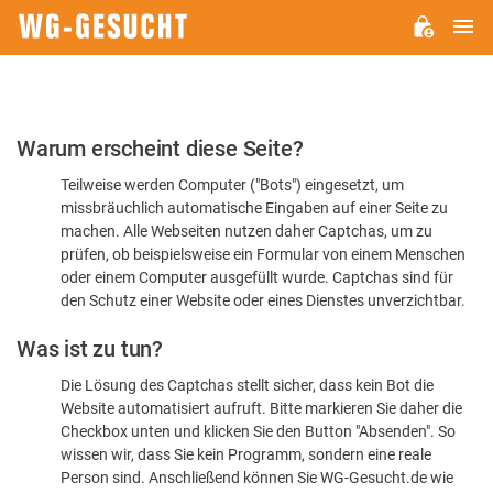
H
WG-
GESUCHT.DE
Bitte
Warum erscheint diese Seite?
bestätigen
Teilweise werden Computer ("Bots") eingesetzt, um
Sie,
missbräuchlich automatische Eingaben auf einer Seite zu
dass
machen. Alle Webseiten nutzen daher Captchas, um zu
Sie
prüfen, ob beispielsweise ein Formular von einem Menschen
oder einem Computer ausgefüllt wurde. Captchas sind für
ein
den Schutz einer Website oder eines Dienstes unverzichtbar.
Mensch
Was ist zu tun?
sind
Die Lösung des Captchas stellt sicher, dass kein Bot die
Website automatisiert aufruft. Bitte markieren Sie daher die
Checkbox unten und klicken Sie den Button "Absenden". So
wissen wir, dass Sie kein Programm, sondern eine reale
Person sind. Anschließend können Sie WG-Gesucht.de wie