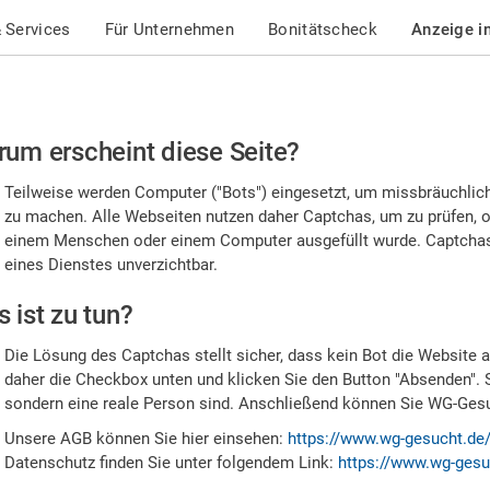
 Services
Für Unternehmen
Bonitätscheck
Anzeige i
te
um erscheint diese Seite?
stätigen
Teilweise werden Computer ("Bots") eingesetzt, um missbräuchlic
,
zu machen. Alle Webseiten nutzen daher Captchas, um zu prüfen, o
einem Menschen oder einem Computer ausgefüllt wurde. Captchas 
ss
eines Dienstes unverzichtbar.
e
 ist zu tun?
n
Die Lösung des Captchas stellt sicher, dass kein Bot die Website au
nsch
daher die Checkbox unten und klicken Sie den Button "Absenden". 
sondern eine reale Person sind. Anschließend können Sie WG-Gesuc
nd
Unsere AGB können Sie hier einsehen:
https://www.wg-gesucht.de
Datenschutz finden Sie unter folgendem Link:
https://www.wg-gesu