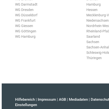
WG Darmstadt
Hamburg
WG Dresden
Hessen
WG Düsseldorf
Mecklenburg-
WG Frankfurt
Niedersachsen
WG Giessen
Nordrhein-Wes
WG Göttingen
Rheinland-Pfal
WG Hamburg
Saarland
Sachsen
Sachsen-Anhal
Schleswig-Hols
Thüringen
Hilfebereich
|
Impressum
|
AGB
|
Mediadaten
|
Datenschut
Einstellungen