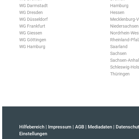
WG Darmstadt
Hamburg
WG Dresden
Hessen
WG Düsseldorf
Mecklenburg-
WG Frankfurt
Niedersachsen
WG Giessen
Nordrhein-Wes
WG Göttingen
Rheinland-Pfal
WG Hamburg
Saarland
Sachsen
Sachsen-Anhal
Schleswig-Hols
Thüringen
Hilfebereich
|
Impressum
|
AGB
|
Mediadaten
|
Datenschut
Einstellungen