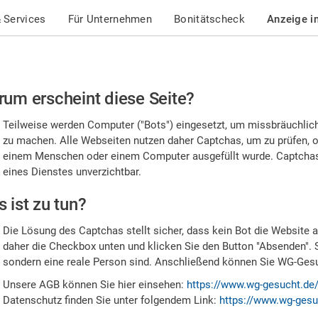
 Services
Für Unternehmen
Bonitätscheck
Anzeige i
te
um erscheint diese Seite?
stätigen
Teilweise werden Computer ("Bots") eingesetzt, um missbräuchlic
,
zu machen. Alle Webseiten nutzen daher Captchas, um zu prüfen, o
einem Menschen oder einem Computer ausgefüllt wurde. Captchas 
ss
eines Dienstes unverzichtbar.
e
 ist zu tun?
n
Die Lösung des Captchas stellt sicher, dass kein Bot die Website au
nsch
daher die Checkbox unten und klicken Sie den Button "Absenden". 
sondern eine reale Person sind. Anschließend können Sie WG-Gesuc
nd
Unsere AGB können Sie hier einsehen:
https://www.wg-gesucht.de
Datenschutz finden Sie unter folgendem Link:
https://www.wg-gesu