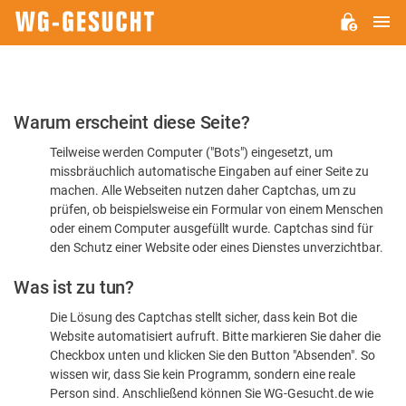
H
WG-
GESUCHT.DE
Bitte
Warum erscheint diese Seite?
bestätigen
Teilweise werden Computer ("Bots") eingesetzt, um
Sie,
missbräuchlich automatische Eingaben auf einer Seite zu
dass
machen. Alle Webseiten nutzen daher Captchas, um zu
Sie
prüfen, ob beispielsweise ein Formular von einem Menschen
oder einem Computer ausgefüllt wurde. Captchas sind für
ein
den Schutz einer Website oder eines Dienstes unverzichtbar.
Mensch
Was ist zu tun?
sind
Die Lösung des Captchas stellt sicher, dass kein Bot die
Website automatisiert aufruft. Bitte markieren Sie daher die
Checkbox unten und klicken Sie den Button "Absenden". So
wissen wir, dass Sie kein Programm, sondern eine reale
Person sind. Anschließend können Sie WG-Gesucht.de wie