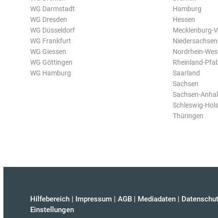
WG Darmstadt
Hamburg
WG Dresden
Hessen
WG Düsseldorf
Mecklenburg-
WG Frankfurt
Niedersachsen
WG Giessen
Nordrhein-Wes
WG Göttingen
Rheinland-Pfal
WG Hamburg
Saarland
Sachsen
Sachsen-Anhal
Schleswig-Hols
Thüringen
Hilfebereich
|
Impressum
|
AGB
|
Mediadaten
|
Datenschut
Einstellungen