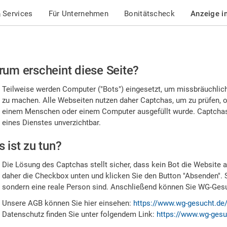
 Services
Für Unternehmen
Bonitätscheck
Anzeige i
te
um erscheint diese Seite?
stätigen
Teilweise werden Computer ("Bots") eingesetzt, um missbräuchlic
,
zu machen. Alle Webseiten nutzen daher Captchas, um zu prüfen, o
einem Menschen oder einem Computer ausgefüllt wurde. Captchas 
ss
eines Dienstes unverzichtbar.
e
 ist zu tun?
n
Die Lösung des Captchas stellt sicher, dass kein Bot die Website au
nsch
daher die Checkbox unten und klicken Sie den Button "Absenden". 
sondern eine reale Person sind. Anschließend können Sie WG-Gesuc
nd
Unsere AGB können Sie hier einsehen:
https://www.wg-gesucht.de
Datenschutz finden Sie unter folgendem Link:
https://www.wg-gesu