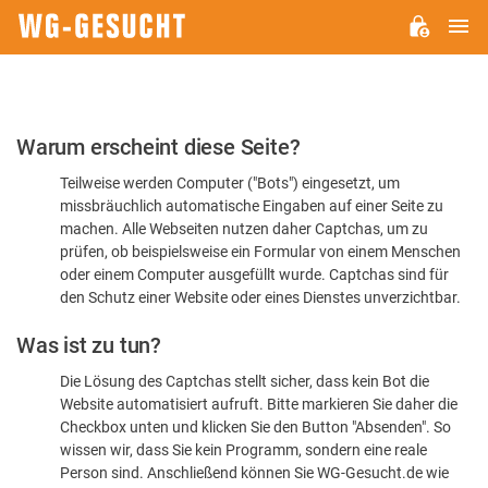
H
WG-
GESUCHT.DE
Bitte
Warum erscheint diese Seite?
bestätigen
Teilweise werden Computer ("Bots") eingesetzt, um
Sie,
missbräuchlich automatische Eingaben auf einer Seite zu
dass
machen. Alle Webseiten nutzen daher Captchas, um zu
Sie
prüfen, ob beispielsweise ein Formular von einem Menschen
oder einem Computer ausgefüllt wurde. Captchas sind für
ein
den Schutz einer Website oder eines Dienstes unverzichtbar.
Mensch
Was ist zu tun?
sind
Die Lösung des Captchas stellt sicher, dass kein Bot die
Website automatisiert aufruft. Bitte markieren Sie daher die
Checkbox unten und klicken Sie den Button "Absenden". So
wissen wir, dass Sie kein Programm, sondern eine reale
Person sind. Anschließend können Sie WG-Gesucht.de wie