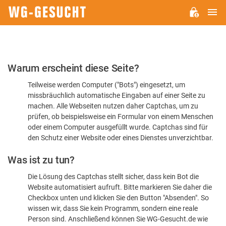
H
WG-
GESUCHT.DE
Bitte
Warum erscheint diese Seite?
bestätigen
Teilweise werden Computer ("Bots") eingesetzt, um
Sie,
missbräuchlich automatische Eingaben auf einer Seite zu
dass
machen. Alle Webseiten nutzen daher Captchas, um zu
Sie
prüfen, ob beispielsweise ein Formular von einem Menschen
oder einem Computer ausgefüllt wurde. Captchas sind für
ein
den Schutz einer Website oder eines Dienstes unverzichtbar.
Mensch
Was ist zu tun?
sind
Die Lösung des Captchas stellt sicher, dass kein Bot die
Website automatisiert aufruft. Bitte markieren Sie daher die
Checkbox unten und klicken Sie den Button "Absenden". So
wissen wir, dass Sie kein Programm, sondern eine reale
Person sind. Anschließend können Sie WG-Gesucht.de wie