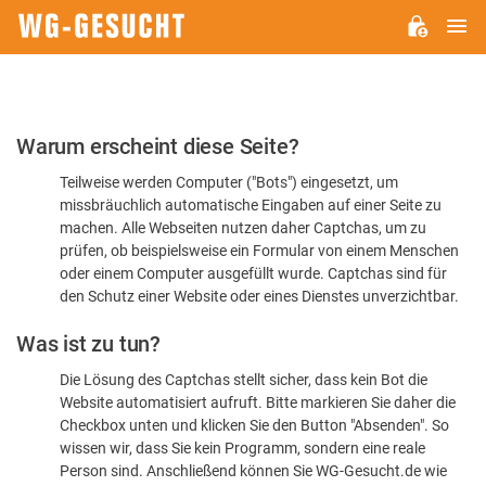
H
WG-
GESUCHT.DE
Bitte
Warum erscheint diese Seite?
bestätigen
Teilweise werden Computer ("Bots") eingesetzt, um
Sie,
missbräuchlich automatische Eingaben auf einer Seite zu
dass
machen. Alle Webseiten nutzen daher Captchas, um zu
Sie
prüfen, ob beispielsweise ein Formular von einem Menschen
oder einem Computer ausgefüllt wurde. Captchas sind für
ein
den Schutz einer Website oder eines Dienstes unverzichtbar.
Mensch
Was ist zu tun?
sind
Die Lösung des Captchas stellt sicher, dass kein Bot die
Website automatisiert aufruft. Bitte markieren Sie daher die
Checkbox unten und klicken Sie den Button "Absenden". So
wissen wir, dass Sie kein Programm, sondern eine reale
Person sind. Anschließend können Sie WG-Gesucht.de wie