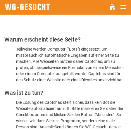
H
WG-
GESUCHT.DE
Bitte
Warum erscheint diese Seite?
bestätigen
Teilweise werden Computer ("Bots") eingesetzt, um
Sie,
missbräuchlich automatische Eingaben auf einer Seite zu
dass
machen. Alle Webseiten nutzen daher Captchas, um zu
Sie
prüfen, ob beispielsweise ein Formular von einem Menschen
oder einem Computer ausgefüllt wurde. Captchas sind für
ein
den Schutz einer Website oder eines Dienstes unverzichtbar.
Mensch
Was ist zu tun?
sind
Die Lösung des Captchas stellt sicher, dass kein Bot die
Website automatisiert aufruft. Bitte markieren Sie daher die
Checkbox unten und klicken Sie den Button "Absenden". So
wissen wir, dass Sie kein Programm, sondern eine reale
Person sind. Anschließend können Sie WG-Gesucht.de wie