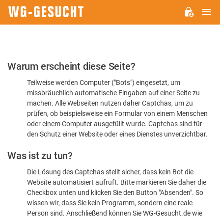
H
WG-
GESUCHT.DE
Bitte
Warum erscheint diese Seite?
bestätigen
Teilweise werden Computer ("Bots") eingesetzt, um
Sie,
missbräuchlich automatische Eingaben auf einer Seite zu
dass
machen. Alle Webseiten nutzen daher Captchas, um zu
Sie
prüfen, ob beispielsweise ein Formular von einem Menschen
oder einem Computer ausgefüllt wurde. Captchas sind für
ein
den Schutz einer Website oder eines Dienstes unverzichtbar.
Mensch
Was ist zu tun?
sind
Die Lösung des Captchas stellt sicher, dass kein Bot die
Website automatisiert aufruft. Bitte markieren Sie daher die
Checkbox unten und klicken Sie den Button "Absenden". So
wissen wir, dass Sie kein Programm, sondern eine reale
Person sind. Anschließend können Sie WG-Gesucht.de wie