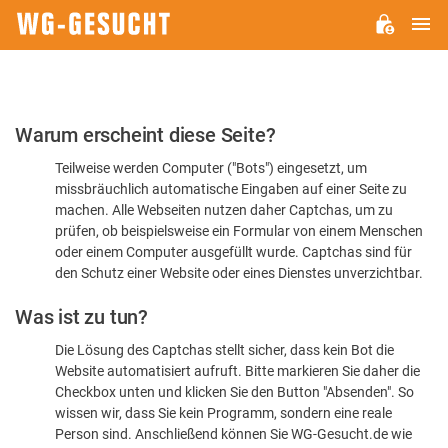
H
WG-
GESUCHT.DE
Bitte
Warum erscheint diese Seite?
bestätigen
Teilweise werden Computer ("Bots") eingesetzt, um
Sie,
missbräuchlich automatische Eingaben auf einer Seite zu
dass
machen. Alle Webseiten nutzen daher Captchas, um zu
Sie
prüfen, ob beispielsweise ein Formular von einem Menschen
oder einem Computer ausgefüllt wurde. Captchas sind für
ein
den Schutz einer Website oder eines Dienstes unverzichtbar.
Mensch
Was ist zu tun?
sind
Die Lösung des Captchas stellt sicher, dass kein Bot die
Website automatisiert aufruft. Bitte markieren Sie daher die
Checkbox unten und klicken Sie den Button "Absenden". So
wissen wir, dass Sie kein Programm, sondern eine reale
Person sind. Anschließend können Sie WG-Gesucht.de wie