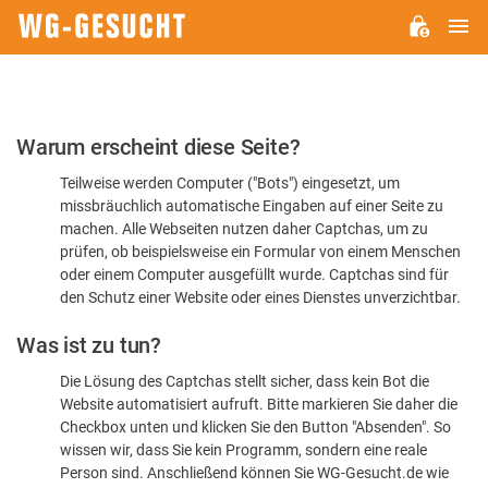
H
WG-
GESUCHT.DE
Bitte
Warum erscheint diese Seite?
bestätigen
Teilweise werden Computer ("Bots") eingesetzt, um
Sie,
missbräuchlich automatische Eingaben auf einer Seite zu
dass
machen. Alle Webseiten nutzen daher Captchas, um zu
Sie
prüfen, ob beispielsweise ein Formular von einem Menschen
oder einem Computer ausgefüllt wurde. Captchas sind für
ein
den Schutz einer Website oder eines Dienstes unverzichtbar.
Mensch
Was ist zu tun?
sind
Die Lösung des Captchas stellt sicher, dass kein Bot die
Website automatisiert aufruft. Bitte markieren Sie daher die
Checkbox unten und klicken Sie den Button "Absenden". So
wissen wir, dass Sie kein Programm, sondern eine reale
Person sind. Anschließend können Sie WG-Gesucht.de wie