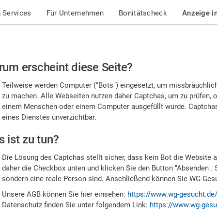
 Services
Für Unternehmen
Bonitätscheck
Anzeige i
te
um erscheint diese Seite?
stätigen
Teilweise werden Computer ("Bots") eingesetzt, um missbräuchlic
,
zu machen. Alle Webseiten nutzen daher Captchas, um zu prüfen, o
einem Menschen oder einem Computer ausgefüllt wurde. Captchas 
ss
eines Dienstes unverzichtbar.
e
 ist zu tun?
n
Die Lösung des Captchas stellt sicher, dass kein Bot die Website au
nsch
daher die Checkbox unten und klicken Sie den Button "Absenden". 
sondern eine reale Person sind. Anschließend können Sie WG-Gesuc
nd
Unsere AGB können Sie hier einsehen:
https://www.wg-gesucht.de
Datenschutz finden Sie unter folgendem Link:
https://www.wg-gesu