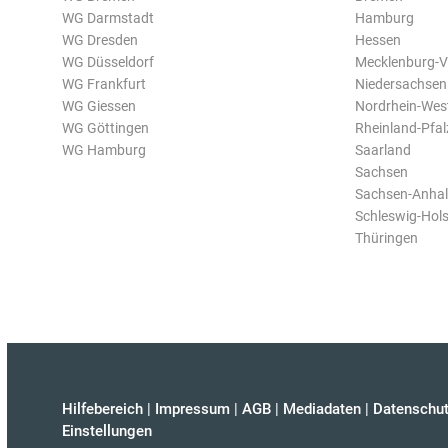
WG Darmstadt
Hamburg
WG Dresden
Hessen
WG Düsseldorf
Mecklenburg-
WG Frankfurt
Niedersachsen
WG Giessen
Nordrhein-Wes
WG Göttingen
Rheinland-Pfal
WG Hamburg
Saarland
Sachsen
Sachsen-Anhal
Schleswig-Hols
Thüringen
Hilfebereich
|
Impressum
|
AGB
|
Mediadaten
|
Datenschut
Einstellungen