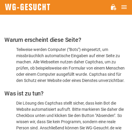
H
WG-
GESUCHT.DE
Bitte
Warum erscheint diese Seite?
bestätigen
Teilweise werden Computer ("Bots") eingesetzt, um
Sie,
missbräuchlich automatische Eingaben auf einer Seite zu
dass
machen. Alle Webseiten nutzen daher Captchas, um zu
Sie
prüfen, ob beispielsweise ein Formular von einem Menschen
oder einem Computer ausgefüllt wurde. Captchas sind für
ein
den Schutz einer Website oder eines Dienstes unverzichtbar.
Mensch
Was ist zu tun?
sind
Die Lösung des Captchas stellt sicher, dass kein Bot die
Website automatisiert aufruft. Bitte markieren Sie daher die
Checkbox unten und klicken Sie den Button "Absenden". So
wissen wir, dass Sie kein Programm, sondern eine reale
Person sind. Anschließend können Sie WG-Gesucht.de wie