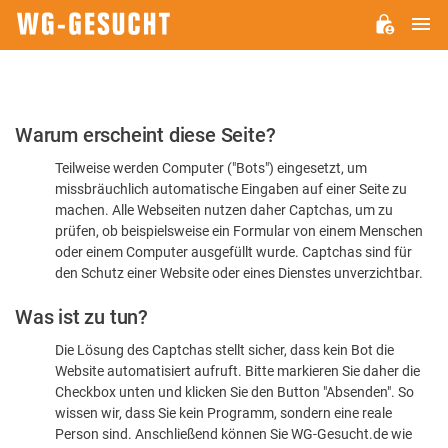
H
WG-
GESUCHT.DE
Bitte
Warum erscheint diese Seite?
bestätigen
Teilweise werden Computer ("Bots") eingesetzt, um
Sie,
missbräuchlich automatische Eingaben auf einer Seite zu
dass
machen. Alle Webseiten nutzen daher Captchas, um zu
Sie
prüfen, ob beispielsweise ein Formular von einem Menschen
oder einem Computer ausgefüllt wurde. Captchas sind für
ein
den Schutz einer Website oder eines Dienstes unverzichtbar.
Mensch
Was ist zu tun?
sind
Die Lösung des Captchas stellt sicher, dass kein Bot die
Website automatisiert aufruft. Bitte markieren Sie daher die
Checkbox unten und klicken Sie den Button "Absenden". So
wissen wir, dass Sie kein Programm, sondern eine reale
Person sind. Anschließend können Sie WG-Gesucht.de wie