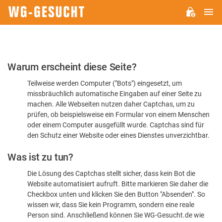
H
WG-
GESUCHT.DE
Bitte
Warum erscheint diese Seite?
bestätigen
Teilweise werden Computer ("Bots") eingesetzt, um
Sie,
missbräuchlich automatische Eingaben auf einer Seite zu
dass
machen. Alle Webseiten nutzen daher Captchas, um zu
Sie
prüfen, ob beispielsweise ein Formular von einem Menschen
oder einem Computer ausgefüllt wurde. Captchas sind für
ein
den Schutz einer Website oder eines Dienstes unverzichtbar.
Mensch
Was ist zu tun?
sind
Die Lösung des Captchas stellt sicher, dass kein Bot die
Website automatisiert aufruft. Bitte markieren Sie daher die
Checkbox unten und klicken Sie den Button "Absenden". So
wissen wir, dass Sie kein Programm, sondern eine reale
Person sind. Anschließend können Sie WG-Gesucht.de wie