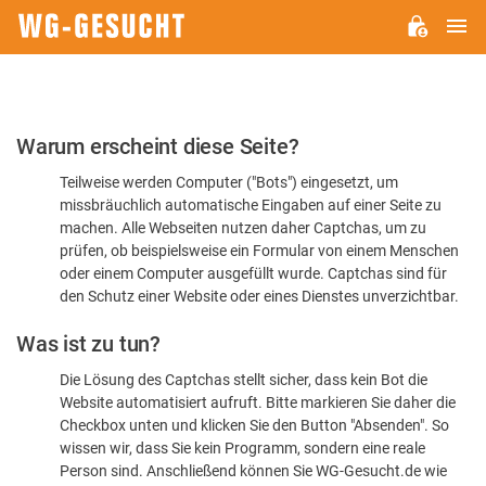
H
WG-
GESUCHT.DE
Bitte
Warum erscheint diese Seite?
bestätigen
Teilweise werden Computer ("Bots") eingesetzt, um
Sie,
missbräuchlich automatische Eingaben auf einer Seite zu
dass
machen. Alle Webseiten nutzen daher Captchas, um zu
Sie
prüfen, ob beispielsweise ein Formular von einem Menschen
oder einem Computer ausgefüllt wurde. Captchas sind für
ein
den Schutz einer Website oder eines Dienstes unverzichtbar.
Mensch
Was ist zu tun?
sind
Die Lösung des Captchas stellt sicher, dass kein Bot die
Website automatisiert aufruft. Bitte markieren Sie daher die
Checkbox unten und klicken Sie den Button "Absenden". So
wissen wir, dass Sie kein Programm, sondern eine reale
Person sind. Anschließend können Sie WG-Gesucht.de wie