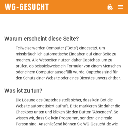
H
WG-
GESUCHT.DE
Bitte
Warum erscheint diese Seite?
bestätigen
Teilweise werden Computer ("Bots") eingesetzt, um
Sie,
missbräuchlich automatische Eingaben auf einer Seite zu
dass
machen. Alle Webseiten nutzen daher Captchas, um zu
Sie
prüfen, ob beispielsweise ein Formular von einem Menschen
oder einem Computer ausgefüllt wurde. Captchas sind für
ein
den Schutz einer Website oder eines Dienstes unverzichtbar.
Mensch
Was ist zu tun?
sind
Die Lösung des Captchas stellt sicher, dass kein Bot die
Website automatisiert aufruft. Bitte markieren Sie daher die
Checkbox unten und klicken Sie den Button "Absenden". So
wissen wir, dass Sie kein Programm, sondern eine reale
Person sind. Anschließend können Sie WG-Gesucht.de wie