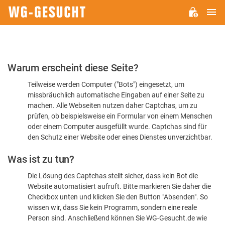
H
WG-
GESUCHT.DE
Bitte
Warum erscheint diese Seite?
bestätigen
Teilweise werden Computer ("Bots") eingesetzt, um
Sie,
missbräuchlich automatische Eingaben auf einer Seite zu
dass
machen. Alle Webseiten nutzen daher Captchas, um zu
Sie
prüfen, ob beispielsweise ein Formular von einem Menschen
oder einem Computer ausgefüllt wurde. Captchas sind für
ein
den Schutz einer Website oder eines Dienstes unverzichtbar.
Mensch
Was ist zu tun?
sind
Die Lösung des Captchas stellt sicher, dass kein Bot die
Website automatisiert aufruft. Bitte markieren Sie daher die
Checkbox unten und klicken Sie den Button "Absenden". So
wissen wir, dass Sie kein Programm, sondern eine reale
Person sind. Anschließend können Sie WG-Gesucht.de wie