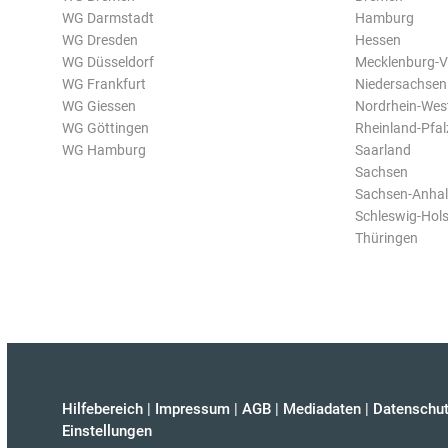
WG Darmstadt
Hamburg
WG Dresden
Hessen
WG Düsseldorf
Mecklenburg-
WG Frankfurt
Niedersachsen
WG Giessen
Nordrhein-Wes
WG Göttingen
Rheinland-Pfal
WG Hamburg
Saarland
Sachsen
Sachsen-Anhal
Schleswig-Hols
Thüringen
Hilfebereich
|
Impressum
|
AGB
|
Mediadaten
|
Datenschut
Einstellungen