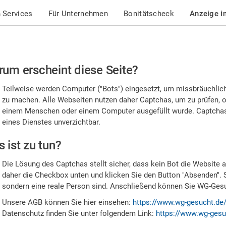
 Services
Für Unternehmen
Bonitätscheck
Anzeige i
te
um erscheint diese Seite?
stätigen
Teilweise werden Computer ("Bots") eingesetzt, um missbräuchlic
,
zu machen. Alle Webseiten nutzen daher Captchas, um zu prüfen, o
einem Menschen oder einem Computer ausgefüllt wurde. Captchas 
ss
eines Dienstes unverzichtbar.
e
 ist zu tun?
n
Die Lösung des Captchas stellt sicher, dass kein Bot die Website au
nsch
daher die Checkbox unten und klicken Sie den Button "Absenden". 
sondern eine reale Person sind. Anschließend können Sie WG-Gesuc
nd
Unsere AGB können Sie hier einsehen:
https://www.wg-gesucht.de
Datenschutz finden Sie unter folgendem Link:
https://www.wg-gesu