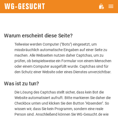
H
WG-
GESUCHT.DE
Bitte
Warum erscheint diese Seite?
bestätigen
Teilweise werden Computer ("Bots") eingesetzt, um
Sie,
missbräuchlich automatische Eingaben auf einer Seite zu
dass
machen. Alle Webseiten nutzen daher Captchas, um zu
Sie
prüfen, ob beispielsweise ein Formular von einem Menschen
oder einem Computer ausgefüllt wurde. Captchas sind für
ein
den Schutz einer Website oder eines Dienstes unverzichtbar.
Mensch
Was ist zu tun?
sind
Die Lösung des Captchas stellt sicher, dass kein Bot die
Website automatisiert aufruft. Bitte markieren Sie daher die
Checkbox unten und klicken Sie den Button "Absenden". So
wissen wir, dass Sie kein Programm, sondern eine reale
Person sind. Anschließend können Sie WG-Gesucht.de wie