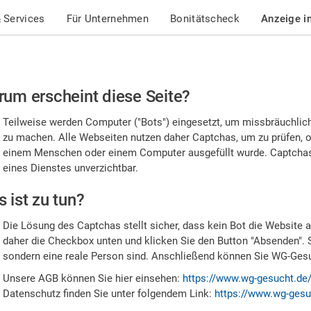
 Services
Für Unternehmen
Bonitätscheck
Anzeige i
te
um erscheint diese Seite?
stätigen
Teilweise werden Computer ("Bots") eingesetzt, um missbräuchlic
,
zu machen. Alle Webseiten nutzen daher Captchas, um zu prüfen, o
einem Menschen oder einem Computer ausgefüllt wurde. Captchas 
ss
eines Dienstes unverzichtbar.
e
 ist zu tun?
n
Die Lösung des Captchas stellt sicher, dass kein Bot die Website au
nsch
daher die Checkbox unten und klicken Sie den Button "Absenden". 
sondern eine reale Person sind. Anschließend können Sie WG-Gesuc
nd
Unsere AGB können Sie hier einsehen:
https://www.wg-gesucht.de
Datenschutz finden Sie unter folgendem Link:
https://www.wg-gesu