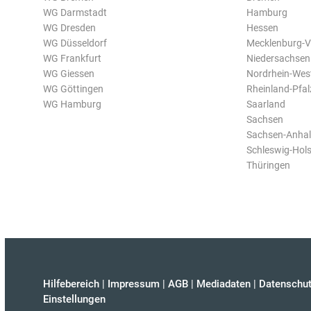
WG Darmstadt
Hamburg
WG Dresden
Hessen
WG Düsseldorf
Mecklenburg-
WG Frankfurt
Niedersachsen
WG Giessen
Nordrhein-Wes
WG Göttingen
Rheinland-Pfal
WG Hamburg
Saarland
Sachsen
Sachsen-Anhal
Schleswig-Hols
Thüringen
Hilfebereich
|
Impressum
|
AGB
|
Mediadaten
|
Datenschut
Einstellungen